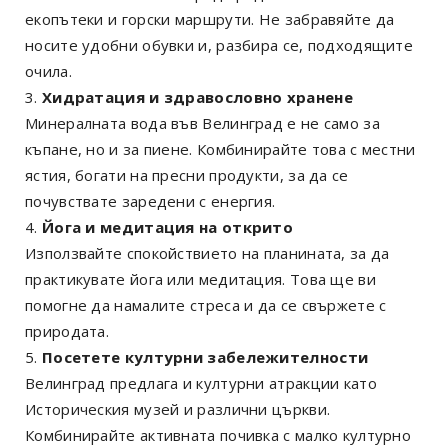
екопътеки и горски маршрути. Не забравяйте да
носите удобни обувки и, разбира се, подходящите
очила.
Хидратация и здравословно хранене
Минералната вода във Велинград е не само за
къпане, но и за пиене. Комбинирайте това с местни
ястия, богати на пресни продукти, за да се
почувствате заредени с енергия.
Йога и медитация на открито
Използвайте спокойствието на планината, за да
практикувате йога или медитация. Това ще ви
помогне да намалите стреса и да се свържете с
природата.
Посетете културни забележителности
Велинград предлага и културни атракции като
Историческия музей и различни църкви.
Комбинирайте активната почивка с малко културно