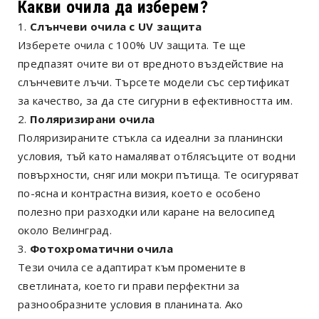
Какви очила да изберем?
Слънчеви очила с UV защита
Изберете очила с 100% UV защита. Те ще
предпазят очите ви от вредното въздействие на
слънчевите лъчи. Търсете модели със сертификат
за качество, за да сте сигурни в ефективността им.
Поляризирани очила
Поляризираните стъкла са идеални за планински
условия, тъй като намаляват отблясъците от водни
повърхности, сняг или мокри пътища. Те осигуряват
по-ясна и контрастна визия, което е особено
полезно при разходки или каране на велосипед
около Велинград.
Фотохроматични очила
Тези очила се адаптират към промените в
светлината, което ги прави перфектни за
разнообразните условия в планината. Ако