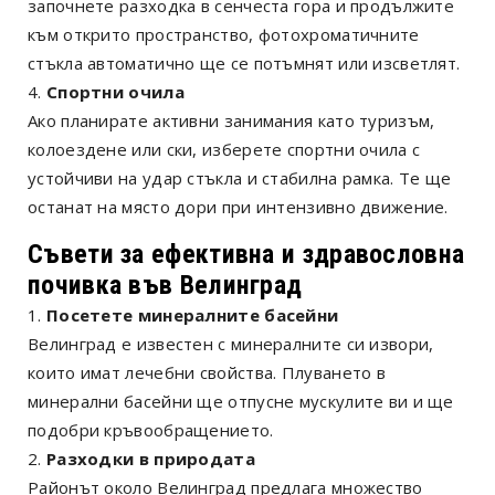
започнете разходка в сенчеста гора и продължите
към открито пространство, фотохроматичните
стъкла автоматично ще се потъмнят или изсветлят.
Спортни очила
Ако планирате активни занимания като туризъм,
колоездене или ски, изберете спортни очила с
устойчиви на удар стъкла и стабилна рамка. Те ще
останат на място дори при интензивно движение.
Съвети за ефективна и здравословна
почивка във Велинград
Посетете минералните басейни
Велинград е известен с минералните си извори,
които имат лечебни свойства. Плуването в
минерални басейни ще отпусне мускулите ви и ще
подобри кръвообращението.
Разходки в природата
Районът около Велинград предлага множество