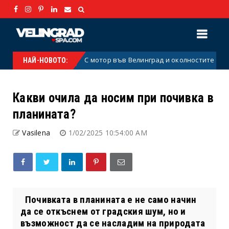
С мотор във Велинград и околностите — опозн
Велинград
НАЙ-НОВОТО:
Какви очила да носим при почивка в
планината?
Vasilena
1/02/2025 10:54:00 AM
Почивката в планината е не само начин
да се откъснем от градския шум, но и
възможност да се насладим на природата