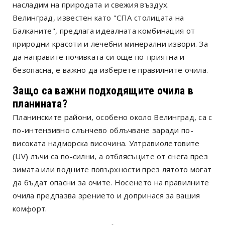
насладим на природата и свежия въздух.
Велинград, известен като "СПА столицата на
Балканите", предлага идеалната комбинация от
природни красоти и лечебни минерални извори. За
да направите почивката си още по-приятна и
безопасна, е важно да изберете правилните очила.
Защо са важни подходящите очила в
планината?
Планинските райони, особено около Велинград, са с
по-интензивно слънчево облъчване заради по-
високата надморска височина. Ултравиолетовите
(UV) лъчи са по-силни, а отблясъците от снега през
зимата или водните повърхности през лятото могат
да бъдат опасни за очите. Носенето на правилните
очила предпазва зрението и допринася за вашия
комфорт.