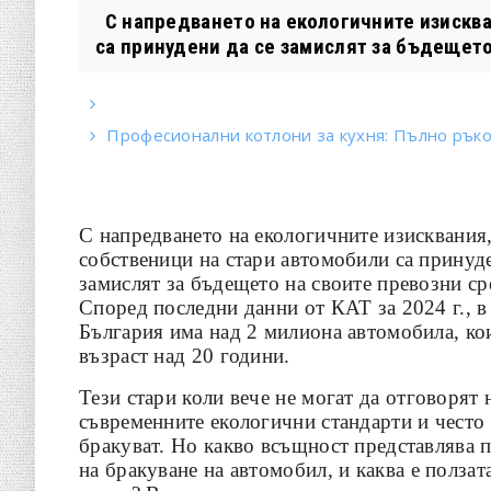
С напредването на екологичните изисква
са принудени да се замислят за бъдещето 
Професионални котлони за кухня: Пълно рък
С напредването на екологичните изисквания
собственици на стари автомобили са принуде
замислят за бъдещето на своите превозни ср
Според последни данни от КАТ за 2024 г., в
България има над 2 милиона автомобила, кои
възраст над 20 години.
Тези стари коли вече не могат да отговорят 
съвременните екологични стандарти и често 
бракуват. Но какво всъщност представлява 
на бракуване на автомобил, и каква е ползат