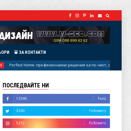
ЬОРИ
⛲ ЗА КОНТАКТИ
ct Home: професионални решения за по-чист, свеж и поддържан д
ПОСЛЕДВАЙТЕ НИ
12340
Fans
3290
Followers
5212
Followers