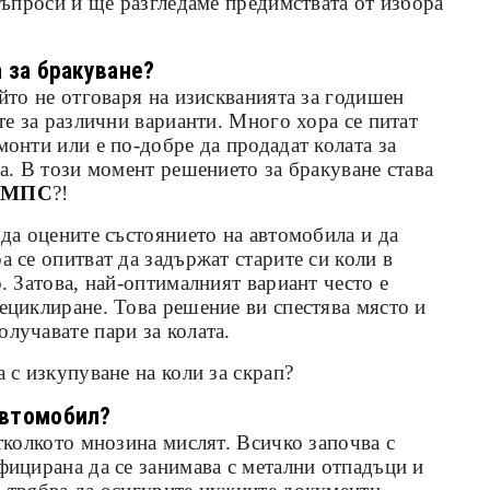
 въпроси и ще разгледаме предимствата от избора
а за бракуване?
ойто не отговаря на изискванията за годишен
те за различни варианти. Много хора се питат
монти или е по-добре да продадат колата за
на. В този момент решението за бракуване става
а МПС
?!
 да оцените състоянието на автомобила и да
а се опитват да задържат старите си коли в
. Затова, най-оптималният вариант често е
ециклиране. Това решение ви спестява място и
лучавате пари за колата.
 с изкупуване на коли за скрап?
автомобил?
отколкото мнозина мислят. Всичко започва с
фицирана да се занимава с метални отпадъци и