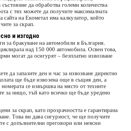
 състояние да обработва големи количества
бота с тях можете да получите максималната
а сайта на Екометал има калкулатор, който
чите за скрап.
есно и изгодно
ги за бракуване на автомобили в България.
циклирала над 150 000 автомобила. Освен това,
ирми могат да осигурят – безплатно извозване
те да запазите ден и час за извозване директно
колата ще бъде извозена още в същия ден, а
 номерата се извършва на място от техните
ате за нищо, тъй като всичко ще бъде уредено
ени за скрап, като прозрачността е гарантирана
ване. Това ви дава сигурност, че ще получите
вате с допълнителни преговори или неясни