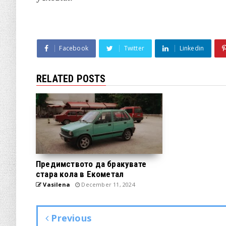
Facebook
Twitter
Linkedin
RELATED POSTS
Предимството да бракувате
стара кола в Екометал
Vasilena
December 11, 2024
Previous