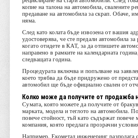
рециклиране на стари автомобили. След тов
копие на талона на автомобила, свалените р
предаване на автомобила за скрап. Обаче, и
няма.
След като колата бъде извозена от вашия ад
удостоверява, че сте предали автомобила за
когато отидете в КАТ, за да отпишете автом
направено в рамките на календарната година
следващата година.
Процедурата включва и попълване на заявле
което трябва да бъде придружено от предста
автомобил ще бъде официално свален от отче
Колко може да получите от продажба н
Сумата, която можете да получите от бракув
марката, модела и теглото на автомобила. П
повече стойност, тъй като съдържат повече 
компания, която предлага прозрачни условия
Например, Екометал инженеринг разполага с