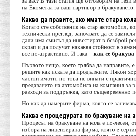
за вас? В тази статия ще отговорим на тези
на Екометал за ваш партньор в бракуването.
Какво да правите, ако имате стара кол
Когато сте собственик на стар автомобил, к
технически преглед, започвате да се замисля
дали има смисъл да инвестират в безброй ре
скрап и да получат някаква стойност в замя
все по-атрактивно. И така –
как се бракув
Първото нещо, което трябва да направите, е
решите как искате да продължите. Някои хор
частни имоти, но това не винаги е практично
предаването на автомобила на компания за р
разходи за поддръжка, като същевременно по
Но как да намерите фирма, която се занимава
Каква е процедурата по бракуване на 
Процесът на бракуване на кола е по-лесен, 
избора на лицензирана фирма, която е серти