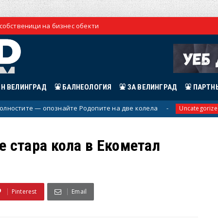
 собственици на бизнес обекти
ЕН ВЕЛИНГРАД
⛲ БАЛНЕОЛОГИЯ
⛲ ЗА ВЕЛИНГРАД
⛲ ПАРТН
е — опознайте Родопите на две колела
Perfe
Uncategorized
 стара кола в Екометал
л
Pinterest
Email