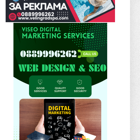
March 05, 2026
ЯМБОЛ
February 23, 2026
UNCATEGORIZED
Професионални котлони за кухня:
Пълно ръководство при избор
January 22, 2026