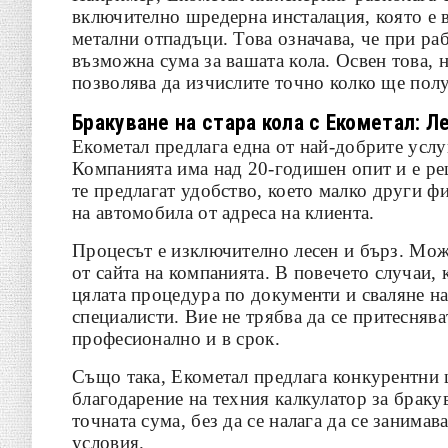
включително шредерна инсталация, която е в
метални отпадъци. Това означава, че при ра
възможна сума за вашата кола. Освен това, н
позволява да изчислите точно колко ще полу
Бракуване на стара кола с Екометал: Л
Екометал предлага една от най-добрите услу
Компанията има над 20-годишен опит и е ре
те предлагат удобство, което малко други ф
на автомобила от адреса на клиента.
Процесът е изключително лесен и бърз. Може
от сайта на компанията. В повечето случаи, 
цялата процедура по документи и сваляне на
специалисти. Вие не трябва да се притесняв
професионално и в срок.
Също така, Екометал предлага конкурентни ц
благодарение на техния калкулатор за браку
точната сума, без да се налага да се занима
условия.