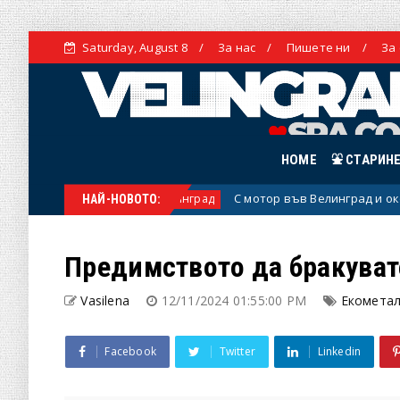
Saturday, August 8
За нас
Пишете ни
За
HOME
⛲ СТАРИН
ртира утре
С мотор във Велинград и околностит
Велинград
НАЙ-НОВОТО:
Предимството да бракувате
Vasilena
12/11/2024 01:55:00 PM
Екомета
Facebook
Twitter
Linkedin