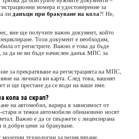
а трябва да осигурите нужните документи –
егистрационни номера и удостоверение за
ма ли
данъци при бракуване на кола
?! Не,
рес, вие ще получите важен документ, който
 рециклиране. Този документ е необходим,
обила от регистрите. Важно е това да бъде
, за да не ви бъде начислен данък МПС за
ние за прекратяване на регистрацията на МПС,
вяне на личната ви карта. След това, вашият
т и ще престане да се води на ваше име
.
а кола за скрап?
ане на автомобил, варира в зависимост от
о-стари и тежки автомобили обикновено носят
метал. Важно е да се свържете с лицензирана
 и добри цени за бракуване.
 модерни технологии за рециклиране,