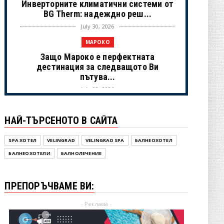
Инверторните климатични системи от
BG Therm: надеждно реш...
July 30, 2026
МАРОКО
Защо Мароко е перфектната
дестинация за следващото Ви
пътува...
July 23, 2026
ВЕЛИНГРАД
НАЙ-ТЪРСЕНОТО В САЙТА
Стар покрив, нов живот: модерни
решения за дълготраен покрив...
SPA ХОТЕЛ
VELINGRAD
VELINGRAD SPA
БАЛНЕОХОТЕЛ
May 29, 2026
БАЛНЕОХОТЕЛИ
БАЛНОЛЕЧЕНИЕ
UNCATEGORIZED
Pal.bg - бизнес платформа
ПРЕПОРЪЧВАМЕ ВИ:
March 05, 2026
UNCATEGORIZED
- Реклама -
Пътна помощ Велинград